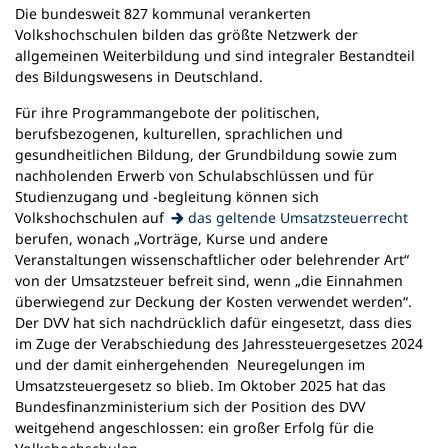
Die bundesweit 827 kommunal verankerten
n
Volkshochschulen bilden das größte Netzwerk der
e
allgemeinen Weiterbildung und sind integraler Bestandteil
m
des Bildungswesens in Deutschland.
n
e
Für ihre Programmangebote der politischen,
u
berufsbezogenen, kulturellen, sprachlichen und
e
gesundheitlichen Bildung, der Grundbildung sowie zum
n
nachholenden Erwerb von Schulabschlüssen und für
T
Studienzugang und -begleitung können sich
a
(Öffnet
Volkshochschulen auf
das geltende Umsatzsteuerrecht
b
in
berufen, wonach „Vorträge, Kurse und andere
)
einem
Veranstaltungen wissenschaftlicher oder belehrender Art“
neuen
von der Umsatzsteuer befreit sind, wenn „die Einnahmen
Tab)
überwiegend zur Deckung der Kosten verwendet werden“.
Der DVV hat sich nachdrücklich dafür eingesetzt, dass dies
im Zuge der Verabschiedung des Jahressteuergesetzes 2024
und der damit einhergehenden Neuregelungen im
Umsatzsteuergesetz so blieb. Im Oktober 2025 hat das
Bundesfinanzministerium sich der Position des DVV
weitgehend angeschlossen: ein großer Erfolg für die