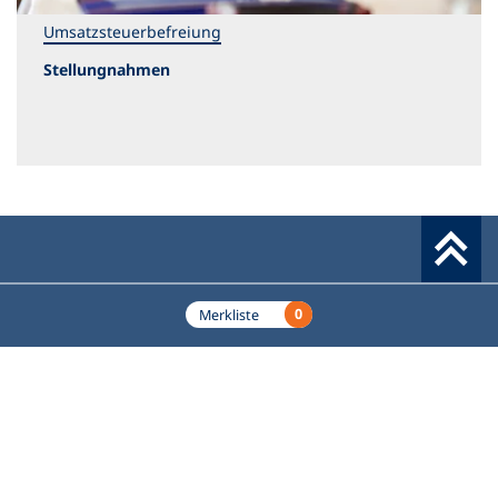
Umsatzsteuerbefreiung
Stellungnahmen
Werkzeuge
0
Merkliste
Deutscher Volkshochschul-Verband (DVV) e.V.
Fußzeile
Standort Bonn
Königswinterer Straße 552 b
53227 Bonn
Standort Berlin