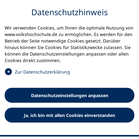
Inhalt anspringen
Datenschutz­hinweis
Wir verwenden Cookies, um Ihnen die optimale Nutzung von
www.volkshochschule.de zu ermöglichen. Es werden für den
Betrieb der Seite notwendige Cookies gesetzt. Darüber
Startseite
Unsere Themen
hinaus können Sie Cookies für Statistikzwecke zulassen. Sie
Umsatzsteuerbefreiung von vhs
können die Datenschutz­einstellungen anpassen oder allen
Cookies direkt zustimmen.
Weiterbildung bleibt
(
Zur Datenschutz­erklärung
umsatzsteuerfrei
Ö
f
Informationen zur Umsatzsteuerbefreiung von
f
Datenschutz­einstellungen anpassen
Volkshochschulen
n
e
t
Ja, ich bin mit allen Cookies einverstanden
i
n
e
i