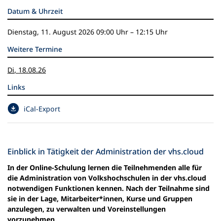
n
Datum & Uhrzeit
e
m
Dienstag, 11. August 2026
09:00 Uhr
–
12:15 Uhr
n
e
Weitere Termine
u
e
Di
,
18
.
08
.
26
n
Links
T
a
(
iCal-Export
b
Ö
)
f
f
n
Einblick in Tätigkeit der Administration der vhs.cloud
e
In der Online-Schulung lernen die Teilnehmenden alle für
t
die Administration von Volkshochschulen in der vhs.cloud
i
notwendigen Funktionen kennen. Nach der Teilnahme sind
n
sie in der Lage, Mitarbeiter*innen, Kurse und Gruppen
e
anzulegen, zu verwalten und Voreinstellungen
i
vorzunehmen.