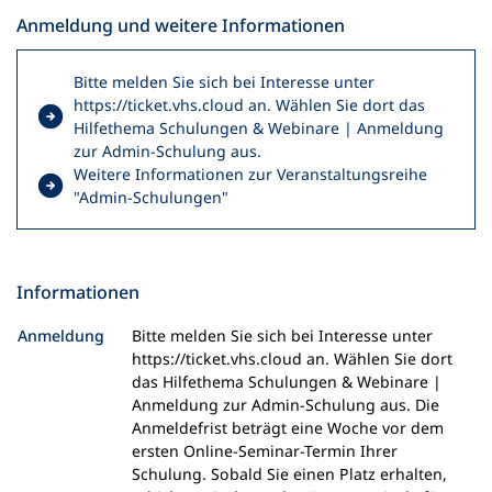
Anmeldung und weitere Informationen
Bitte melden Sie sich bei Interesse unter
https://ticket.vhs.cloud an. Wählen Sie dort das
Hilfethema Schulungen & Webinare | Anmeldung
(
zur Admin-Schulung aus.
Ö
Weitere Informationen zur Veranstaltungsreihe
f
(
"Admin-Schulungen"
f
Ö
n
f
e
f
t
n
Informationen
i
e
n
t
Anmeldung
Bitte melden Sie sich bei Interesse unter
e
i
https://ticket.vhs.cloud an. Wählen Sie dort
i
n
das Hilfethema Schulungen & Webinare |
n
e
Anmeldung zur Admin-Schulung aus. Die
e
i
Anmeldefrist beträgt eine Woche vor dem
m
n
ersten Online-Seminar-Termin Ihrer
n
e
Schulung. Sobald Sie einen Platz erhalten,