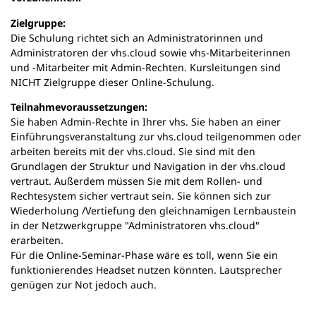
n
e
Zielgruppe:
m
Die Schulung richtet sich an Administratorinnen und
n
Administratoren der vhs.cloud sowie vhs-Mitarbeiterinnen
e
und -Mitarbeiter mit Admin-Rechten. Kursleitungen sind
u
NICHT Zielgruppe dieser Online-Schulung.
e
n
Teilnahmevoraussetzungen:
T
Sie haben Admin-Rechte in Ihrer vhs. Sie haben an einer
a
Einführungsveranstaltung zur vhs.cloud teilgenommen oder
b
arbeiten bereits mit der vhs.cloud. Sie sind mit den
)
Grundlagen der Struktur und Navigation in der vhs.cloud
vertraut. Außerdem müssen Sie mit dem Rollen- und
Rechtesystem sicher vertraut sein. Sie können sich zur
Wiederholung /Vertiefung den gleichnamigen Lernbaustein
in der Netzwerkgruppe "Administratoren vhs.cloud"
erarbeiten.
Für die Online-Seminar-Phase wäre es toll, wenn Sie ein
funktionierendes Headset nutzen könnten. Lautsprecher
genügen zur Not jedoch auch.