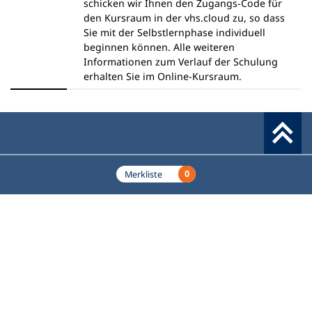
e
m
schicken wir Ihnen den Zugangs-Code für
u
n
den Kursraum in der vhs.cloud zu, so dass
e
e
Sie mit der Selbstlernphase individuell
n
u
beginnen können. Alle weiteren
T
e
Informationen zum Verlauf der Schulung
a
n
erhalten Sie im Online-Kursraum.
b
T
)
a
b
)
Werkzeuge
0
Merkliste
Deutscher Volkshochschul-Verband (DVV) e.V.
Fußzeile
Standort Bonn
Königswinterer Straße 552 b
53227 Bonn
Standort Berlin
Luisenstraße 45
10117 Berlin