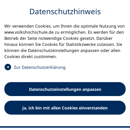
Inhalt anspringen
Datenschutz­hinweis
Startseite
Service für Volkshochschulen
Wir verwenden Cookies, um Ihnen die optimale Nutzung von
Fachaustausch und Qualifizierung
www.volkshochschule.de zu ermöglichen. Es werden für den
vhs.cloud Administrations-Schulung
Betrieb der Seite notwendige Cookies gesetzt. Darüber
hinaus können Sie Cookies für Statistikzwecke zulassen. Sie
können die Datenschutz­einstellungen anpassen oder allen
11.08.2026
Cookies direkt zustimmen.
Administrations-Schulung 8
(
Zur Datenschutz­erklärung
Ö
In unseren kostenlosen Administrations-Schulungen
f
lernen Sie, wie Sie die vhs.cloud an Ihrer
f
Datenschutz­einstellungen anpassen
Volkshochschule verwalten/administrieren.
n
e
t
Ja, ich bin mit allen Cookies einverstanden
i
n
e
i