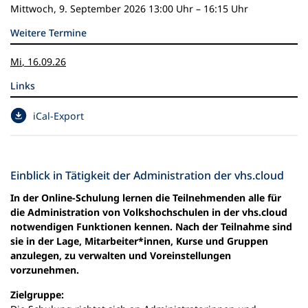
Mittwoch, 9. September 2026
13:00 Uhr
–
16:15 Uhr
n
e
Weitere Termine
m
n
Mi
,
16
.
09
.
26
e
u
Links
e
n
(
iCal-Export
T
Ö
a
f
b
f
)
n
Einblick in Tätigkeit der Administration der vhs.cloud
e
In der Online-Schulung lernen die Teilnehmenden alle für
t
die Administration von Volkshochschulen in der vhs.cloud
i
notwendigen Funktionen kennen. Nach der Teilnahme sind
n
sie in der Lage, Mitarbeiter*innen, Kurse und Gruppen
e
anzulegen, zu verwalten und Voreinstellungen
i
vorzunehmen.
n
e
Zielgruppe:
m