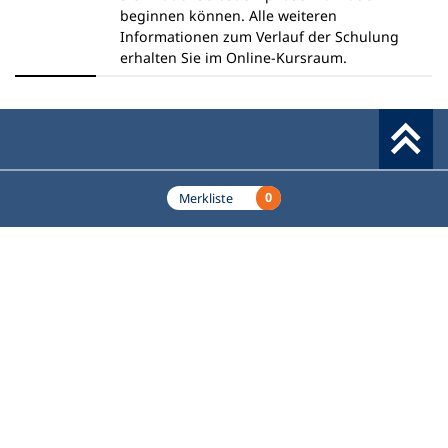
n
u
beginnen können. Alle weiteren
T
e
Informationen zum Verlauf der Schulung
a
n
erhalten Sie im Online-Kursraum.
b
T
)
a
b
)
Werkzeuge
0
Merkliste
Deutscher Volkshochschul-Verband (DVV) e.V.
Fußzeile
Standort Bonn
Königswinterer Straße 552 b
53227 Bonn
Standort Berlin
Luisenstraße 45
10117 Berlin