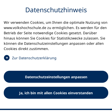
Inhalt anspringen
Datenschutz­hinweis
Startseite
vhs.cloud Administrations-Schulung
Wir verwenden Cookies, um Ihnen die optimale Nutzung von
www.volkshochschule.de zu ermöglichen. Es werden für den
09.09.2026
Betrieb der Seite notwendige Cookies gesetzt. Darüber
hinaus können Sie Cookies für Statistikzwecke zulassen. Sie
Administrations-Schulung 9
können die Datenschutz­einstellungen anpassen oder allen
Cookies direkt zustimmen.
In unseren kostenlosen Administrations-Schulungen
(
Zur Datenschutz­erklärung
lernen Sie, wie Sie die vhs.cloud an Ihrer
Ö
Volkshochschule verwalten/administrieren.
f
f
Datenschutz­einstellungen anpassen
n
e
t
Ja, ich bin mit allen Cookies einverstanden
i
n
Datum & Uhrzeit
e
i