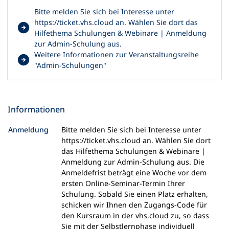
Bitte melden Sie sich bei Interesse unter
https://ticket.vhs.cloud an. Wählen Sie dort das
Hilfethema Schulungen & Webinare | Anmeldung
(
zur Admin-Schulung aus.
Ö
Weitere Informationen zur Veranstaltungsreihe
f
(
"Admin-Schulungen"
f
Ö
n
f
e
f
t
n
Informationen
i
e
n
t
Anmeldung
Bitte melden Sie sich bei Interesse unter
e
i
https://ticket.vhs.cloud an. Wählen Sie dort
i
n
das Hilfethema Schulungen & Webinare |
n
e
Anmeldung zur Admin-Schulung aus. Die
e
i
Anmeldefrist beträgt eine Woche vor dem
m
n
ersten Online-Seminar-Termin Ihrer
n
e
Schulung. Sobald Sie einen Platz erhalten,
e
m
schicken wir Ihnen den Zugangs-Code für
u
n
den Kursraum in der vhs.cloud zu, so dass
e
e
Sie mit der Selbstlernphase individuell