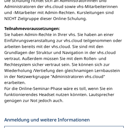
Die Schulung richtet sich an Administratorinnen und
n
Administratoren der vhs.cloud sowie vhs-Mitarbeiterinnen
e
und -Mitarbeiter mit Admin-Rechten. Kursleitungen sind
u
NICHT Zielgruppe dieser Online-Schulung.
e
n
Teilnahmevoraussetzungen:
T
Sie haben Admin-Rechte in Ihrer vhs. Sie haben an einer
a
Einführungsveranstaltung zur vhs.cloud teilgenommen oder
b
arbeiten bereits mit der vhs.cloud. Sie sind mit den
)
Grundlagen der Struktur und Navigation in der vhs.cloud
vertraut. Außerdem müssen Sie mit dem Rollen- und
Rechtesystem sicher vertraut sein. Sie können sich zur
Wiederholung /Vertiefung den gleichnamigen Lernbaustein
in der Netzwerkgruppe "Administratoren vhs.cloud"
erarbeiten.
Für die Online-Seminar-Phase wäre es toll, wenn Sie ein
funktionierendes Headset nutzen könnten. Lautsprecher
genügen zur Not jedoch auch.
Anmeldung und weitere Informationen