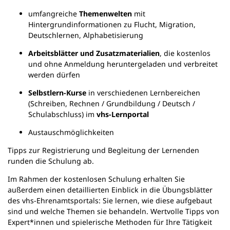
u
umfangreiche
Themenwelten
mit
e
Hintergrundinformationen zu Flucht, Migration,
n
Deutschlernen, Alphabetisierung
T
a
Arbeitsblätter und Zusatzmaterialien
, die kostenlos
b
und ohne Anmeldung heruntergeladen und verbreitet
)
werden dürfen
Selbstlern-Kurse
in verschiedenen Lernbereichen
(Schreiben, Rechnen / Grundbildung / Deutsch /
Schulabschluss) im
vhs-Lernportal
Austauschmöglichkeiten
Tipps zur Registrierung und Begleitung der Lernenden
runden die Schulung ab.
Im Rahmen der kostenlosen Schulung erhalten Sie
außerdem einen detaillierten Einblick in die Übungsblätter
des vhs-Ehrenamtsportals: Sie lernen, wie diese aufgebaut
sind und welche Themen sie behandeln. Wertvolle Tipps von
Expert*innen und spielerische Methoden für Ihre Tätigkeit