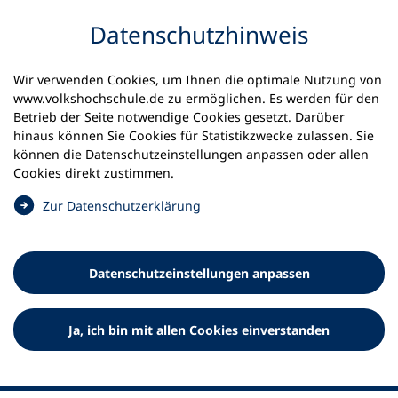
Inhalt anspringen
Datenschutz­hinweis
Startseite
Aktuelles
Veranstaltungen
Wir verwenden Cookies, um Ihnen die optimale Nutzung von
Digitale Unterstützung im Ehrenamt
www.volkshochschule.de zu ermöglichen. Es werden für den
Betrieb der Seite notwendige Cookies gesetzt. Darüber
15.09.2026
hinaus können Sie Cookies für Statistikzwecke zulassen. Sie
können die Datenschutz­einstellungen anpassen oder allen
Digitale Unterstützung im
Cookies direkt zustimmen.
Ehrenamt
(
Zur Datenschutz­erklärung
Ö
Schulung für Lernbegleitung, Koordinator*innen und
f
Interessierte
f
Datenschutz­einstellungen anpassen
n
e
t
Ja, ich bin mit allen Cookies einverstanden
i
n
e
i