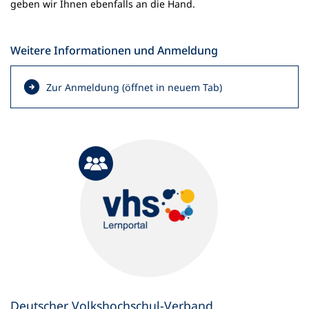
geben wir Ihnen ebenfalls an die Hand.
Weitere Informationen und Anmeldung
(
Zur Anmeldung (öffnet in neuem Tab)
Ö
f
f
n
e
t
i
n
e
i
n
e
m
n
Deutscher Volkshochschul-Verband
e