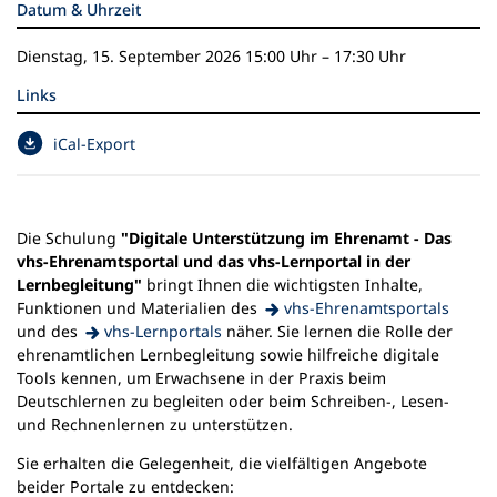
Datum & Uhrzeit
n
e
Dienstag, 15. September 2026
15:00 Uhr
–
17:30 Uhr
m
n
Links
e
u
(
iCal-Export
e
Ö
n
f
T
f
a
n
Die Schulung
"Digitale Unterstützung im Ehrenamt - Das
b
e
vhs-Ehrenamtsportal und das vhs-Lernportal in der
)
t
Lernbegleitung"
bringt Ihnen die wichtigsten Inhalte,
i
(Öffnet
Funktionen und Materialien des ​
vhs-Ehrenamtsportals
n
in
(Öffnet
und des
vhs-Lernportals
näher. Sie lernen die Rolle der
e
einem
in
ehrenamtlichen Lernbegleitung sowie hilfreiche digitale
i
neuen
einem
Tools kennen, um Erwachsene in der Praxis beim
n
Tab)
neuen
Deutschlernen zu begleiten oder beim Schreiben-, Lesen-
e
Tab)
und Rechnenlernen zu unterstützen.
m
Sie erhalten die Gelegenheit, die vielfältigen Angebote
n
beider Portale zu entdecken:
e