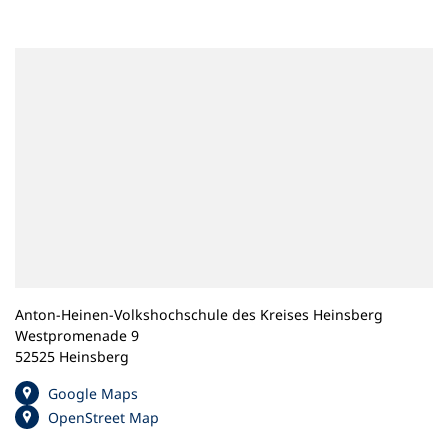
n
e
m
n
e
u
e
n
T
a
b
)
Anton-Heinen-Volkshochschule des Kreises Heinsberg
Westpromenade 9
52525 Heinsberg
(
Google Maps
Ö
(
OpenStreet Map
f
Ö