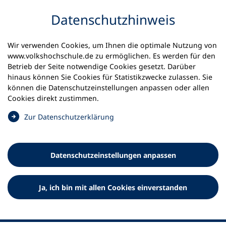
Inhalt anspringen
Datenschutz­hinweis
Startseite
Volkshochschulen und Kurse
Wir verwenden Cookies, um Ihnen die optimale Nutzung von
Meine vhs finden | vhs vor Ort
www.volkshochschule.de zu ermöglichen. Es werden für den
vhs in Nordrhein-Westfalen
vhs Kreis Heinsberg
Betrieb der Seite notwendige Cookies gesetzt. Darüber
hinaus können Sie Cookies für Statistikzwecke zulassen. Sie
Anton-Heinen-Volkshochschule
können die Datenschutz­einstellungen anpassen oder allen
Cookies direkt zustimmen.
des Kreises Heinsberg
(
Zur Datenschutz­erklärung
Ö
f
f
Datenschutz­einstellungen anpassen
n
e
t
Ja, ich bin mit allen Cookies einverstanden
i
n
e
i