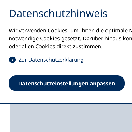
Inhalt anspringen
Datenschutz­hinweis
Wir verwenden Cookies, um Ihnen die optimale N
Startseite
Volkshochschulen und Kurse
M
notwendige Cookies gesetzt. Darüber hinaus könn
oder allen Cookies direkt zustimmen.
(
Zur Datenschutz­erklärung
Ö
Arbeitsgemeinschaft 
f
Datenschutz­einstellungen anpassen
f
im Landkreis Waldsh
n
e
t
i
n
e