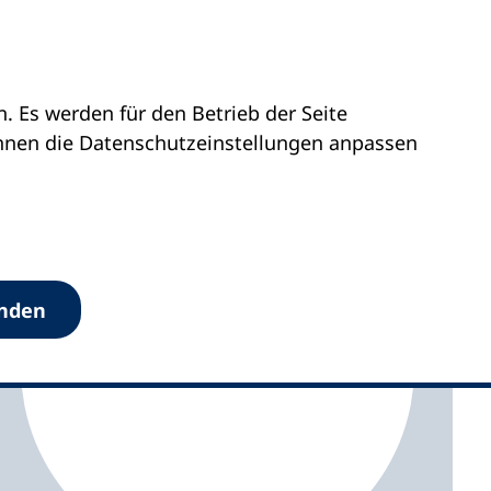
 Es werden für den Betrieb der Seite
ttemberg
Arge vhs Ldkr. Waldshut
önnen die Datenschutz­einstellungen anpassen
anden