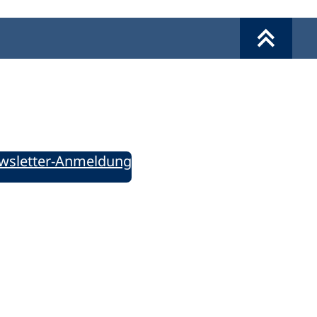
Werkzeuge
Sie informiert!
ung aktuell – Der bildungspolitische Newsletter
wsletter-Anmeldung
ie uns auf Social Media: