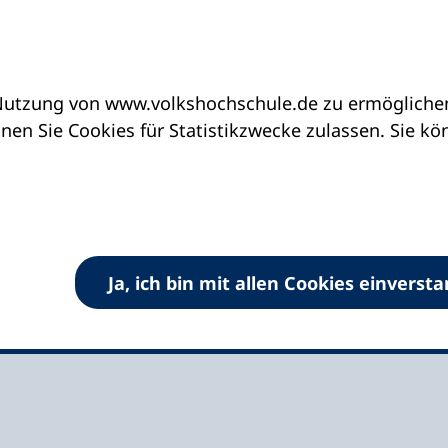
utzung von www.volkshochschule.de zu ermöglichen.
eine vhs finden | vhs vor Ort
vhs in Baden-Wür
en Sie Cookies für Statistikzwecke zulassen. Sie k
der Volkshochschulen
Ja, ich bin mit allen Cookies einverst
ut