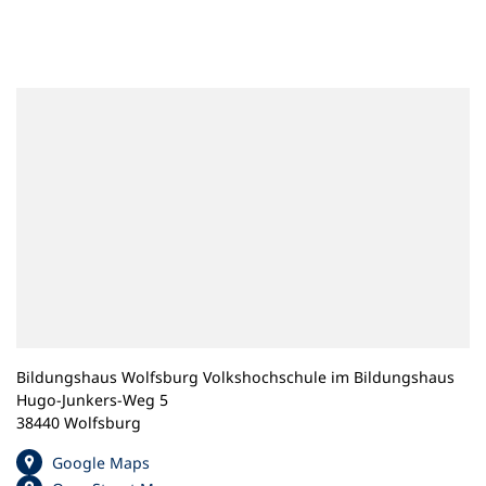
n
e
m
n
e
u
e
n
T
a
b
)
Bildungshaus Wolfsburg Volkshochschule im Bildungshaus
Hugo-Junkers-Weg 5
38440 Wolfsburg
(
Google Maps
Ö