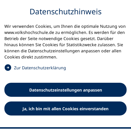
Inhalt anspringen
Datenschutz­hinweis
Startseite
Volkshochschulen und Kurse
Wir verwenden Cookies, um Ihnen die optimale Nutzung von
Meine vhs finden | vhs vor Ort
www.volkshochschule.de zu ermöglichen. Es werden für den
vhs in Niedersachsen
vhs Wolfsburg
Betrieb der Seite notwendige Cookies gesetzt. Darüber
hinaus können Sie Cookies für Statistikzwecke zulassen. Sie
Bildungshaus Wolfsburg
können die Datenschutz­einstellungen anpassen oder allen
Cookies direkt zustimmen.
Volkshochschule im
(
Zur Datenschutz­erklärung
Bildungshaus
Ö
f
f
Datenschutz­einstellungen anpassen
n
e
t
Ja, ich bin mit allen Cookies einverstanden
i
n
e
i