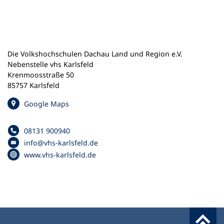
n
e
m
n
e
Die Volkshochschulen Dachau Land und Region e.V.
u
Nebenstelle vhs Karlsfeld
e
Krenmoosstraße 50
n
85757 Karlsfeld
T
a
(
Google Maps
b
Ö
)
f
08131 900940
f
Telefonnummer
info
vhs-karlsfeld
de
n
E
(
www.vhs-karlsfeld.de
e
-
Ö
t
M
f
i
a
f
n
i
n
e
l
e
i
-
t
n
A