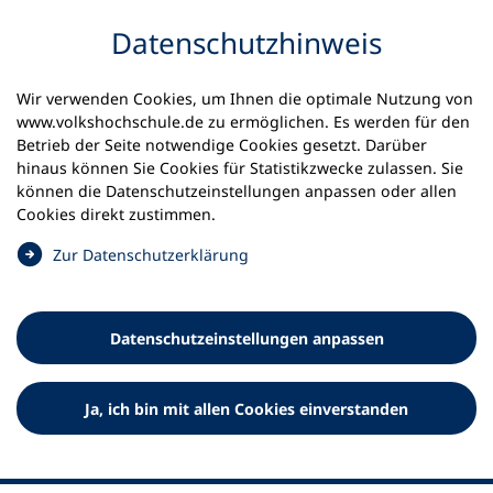
Inhalt anspringen
Datenschutz­hinweis
Startseite
Volkshochschulen und Kurse
Wir verwenden Cookies, um Ihnen die optimale Nutzung von
Meine vhs finden | vhs vor Ort
vhs in Bayern
www.volkshochschule.de zu ermöglichen. Es werden für den
vhs Dachau Land und Region, Nebenstelle vhs Karlsfeld
Betrieb der Seite notwendige Cookies gesetzt. Darüber
hinaus können Sie Cookies für Statistikzwecke zulassen. Sie
Die Volkshochschulen Dachau
können die Datenschutz­einstellungen anpassen oder allen
Cookies direkt zustimmen.
Land und Region e.V.
(
Zur Datenschutz­erklärung
Nebenstelle vhs Karlsfeld
Ö
f
f
Datenschutz­einstellungen anpassen
n
e
t
Ja, ich bin mit allen Cookies einverstanden
i
n
e
i