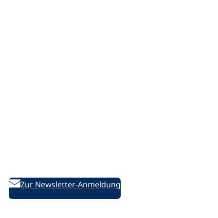
Service
Support/Hilfe
Sitemap
Offene Stellen
Presse
Marketing
vhs.cloud
Netiquette
Bleiben Sie informiert!
Weiterbildung aktuell – Der bildungspolitische Newsletter
des DVV
Zur Newsletter-Anmeldung
Folgen Sie uns auf Social Media: