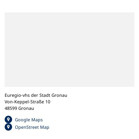
n
e
m
n
e
u
e
n
T
a
b
)
Euregio-vhs der Stadt Gronau
Von-Keppel-Straße 10
48599 Gronau
(
Google Maps
Ö
(
OpenStreet Map
f
Ö