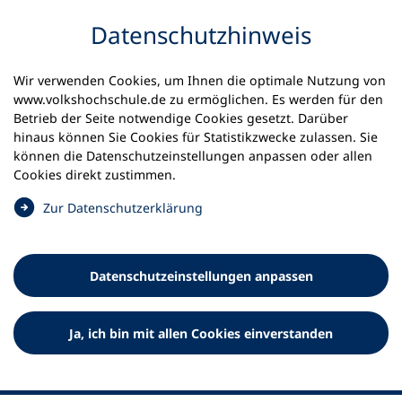
Inhalt anspringen
Datenschutz­hinweis
Startseite
Volkshochschulen und Kurse
Wir verwenden Cookies, um Ihnen die optimale Nutzung von
Meine vhs finden | vhs vor Ort
www.volkshochschule.de zu ermöglichen. Es werden für den
vhs in Nordrhein-Westfalen
vhs Gronau
Betrieb der Seite notwendige Cookies gesetzt. Darüber
hinaus können Sie Cookies für Statistikzwecke zulassen. Sie
können die Datenschutz­einstellungen anpassen oder allen
Euregio-vhs der Stadt Gronau
Cookies direkt zustimmen.
(
Zur Datenschutz­erklärung
Ö
f
f
Datenschutz­einstellungen anpassen
n
e
t
Ja, ich bin mit allen Cookies einverstanden
i
n
e
i