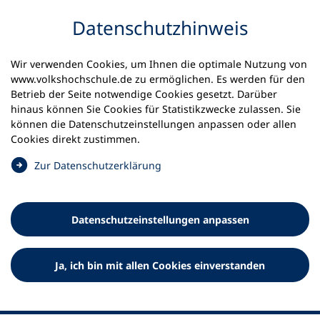
Inhalt anspringen
Datenschutz­hinweis
Startseite
Volkshochschulen und Kurse
Wir verwenden Cookies, um Ihnen die optimale Nutzung von
Meine vhs finden | vhs vor Ort
www.volkshochschule.de zu ermöglichen. Es werden für den
vhs in Schleswig-Holstein
Förde-vhs
Betrieb der Seite notwendige Cookies gesetzt. Darüber
hinaus können Sie Cookies für Statistikzwecke zulassen. Sie
können die Datenschutz­einstellungen anpassen oder allen
Förde-vhs
Cookies direkt zustimmen.
(
Zur Datenschutz­erklärung
Ö
f
f
Datenschutz­einstellungen anpassen
n
e
t
Ja, ich bin mit allen Cookies einverstanden
i
n
e
i