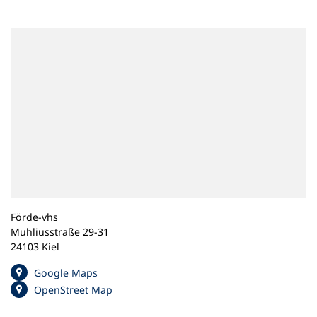
n
e
m
n
e
u
e
n
T
a
b
)
Förde-vhs
Muhliusstraße 29-31
24103 Kiel
(
Google Maps
Ö
(
OpenStreet Map
f
Ö