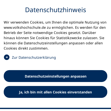
Inhalt anspringen
Datenschutz­hinweis
Startseite
Volkshochschulen und Kurse
Wir verwenden Cookies, um Ihnen die optimale Nutzung von
Meine vhs finden | vhs vor Ort
www.volkshochschule.de zu ermöglichen. Es werden für den
vhs in Rheinland-Pfalz
kvhs Altenkirchen
Betrieb der Seite notwendige Cookies gesetzt. Darüber
hinaus können Sie Cookies für Statistikzwecke zulassen. Sie
Kreisvolkshochschule
können die Datenschutz­einstellungen anpassen oder allen
Cookies direkt zustimmen.
Altenkirchen
(
Zur Datenschutz­erklärung
Ö
f
f
Datenschutz­einstellungen anpassen
n
e
t
Ja, ich bin mit allen Cookies einverstanden
i
n
e
i