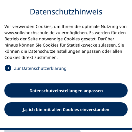
Inhalt anspringen
Datenschutz­hinweis
Startseite
Volkshochschulen und Kurse
Wir verwenden Cookies, um Ihnen die optimale Nutzung von
Meine vhs finden | vhs vor Ort
www.volkshochschule.de zu ermöglichen. Es werden für den
vhs in Niedersachsen
kvhs Ammerland
Betrieb der Seite notwendige Cookies gesetzt. Darüber
hinaus können Sie Cookies für Statistikzwecke zulassen. Sie
Kreisvolkshochschule
können die Datenschutz­einstellungen anpassen oder allen
Cookies direkt zustimmen.
Ammerland und
(
Zur Datenschutz­erklärung
Kreisvolkshochschule
Ö
Ammerland gGmbH
f
f
Datenschutz­einstellungen anpassen
n
e
t
Ja, ich bin mit allen Cookies einverstanden
i
n
e
i