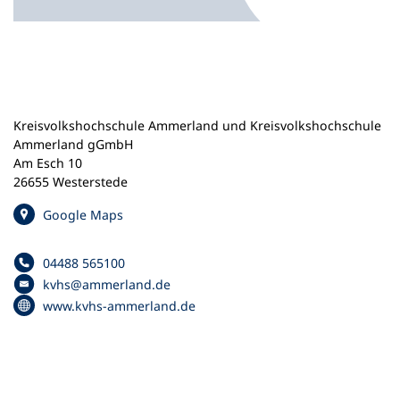
n
e
m
n
e
u
e
Kreisvolkshochschule Ammerland und Kreisvolkshochschule
n
Ammerland gGmbH
T
Am Esch 10
a
26655 Westerstede
b
(
Google Maps
)
Ö
f
04488 565100
f
Telefonnummer
kvhs
ammerland
de
n
E
(
www.kvhs-ammerland.de
e
-
Ö
t
M
f
i
a
f
n
i
n
e
l
e