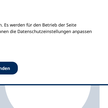
 Es werden für den Betrieb der Seite
alt
kvhs Börde
önnen die Datenschutz­einstellungen anpassen
anden