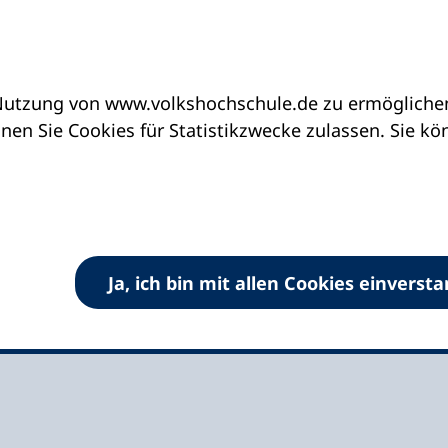
utzung von www.volkshochschule.de zu ermöglichen.
eine vhs finden | vhs vor Ort
vhs in Sachsen-Anh
en Sie Cookies für Statistikzwecke zulassen. Sie k
 Börde
Ja, ich bin mit allen Cookies einverst