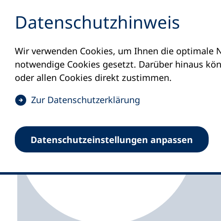
Inhalt anspringen
Datenschutz­hinweis
Wir verwenden Cookies, um Ihnen die optimale N
Startseite
Volkshochschulen und Kurse
M
notwendige Cookies gesetzt. Darüber hinaus könn
oder allen Cookies direkt zustimmen.
(
Zur Datenschutz­erklärung
Ö
f
Kreisvolkshochschule
Datenschutz­einstellungen anpassen
f
n
e
t
i
n
e