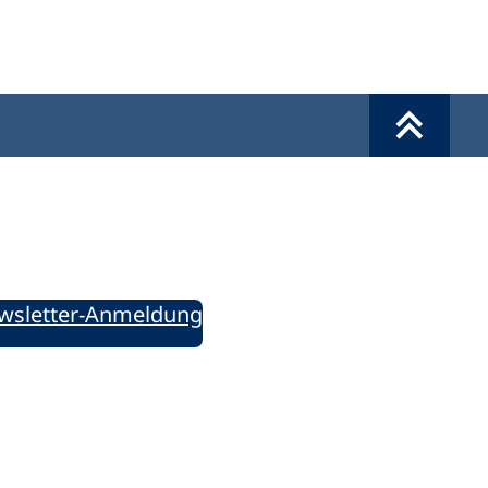
Werkzeuge
Sie informiert!
ung aktuell – Der bildungspolitische Newsletter
wsletter-Anmeldung
ie uns auf Social Media: