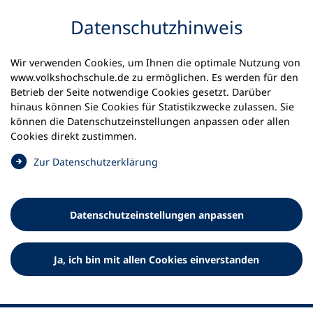
Inhalt anspringen
Datenschutz­hinweis
Startseite
Volkshochschulen und Kurse
Wir verwenden Cookies, um Ihnen die optimale Nutzung von
Meine vhs finden | vhs vor Ort
www.volkshochschule.de zu ermöglichen. Es werden für den
vhs in Brandenburg
kvhs Elbe-Elster
Betrieb der Seite notwendige Cookies gesetzt. Darüber
hinaus können Sie Cookies für Statistikzwecke zulassen. Sie
Kreisvolkshochschule Elbe-
können die Datenschutz­einstellungen anpassen oder allen
Cookies direkt zustimmen.
Elster
(
Zur Datenschutz­erklärung
Ö
f
f
Datenschutz­einstellungen anpassen
n
e
t
Ja, ich bin mit allen Cookies einverstanden
i
n
e
i