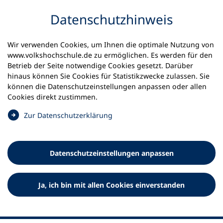
Inhalt anspringen
Datenschutz­hinweis
Startseite
Volkshochschulen und Kurse
Wir verwenden Cookies, um Ihnen die optimale Nutzung von
Meine vhs finden | vhs vor Ort
www.volkshochschule.de zu ermöglichen. Es werden für den
vhs in Baden-Württemberg
kvhs Freudenstadt
Betrieb der Seite notwendige Cookies gesetzt. Darüber
hinaus können Sie Cookies für Statistikzwecke zulassen. Sie
Kreisvolkshochschule
können die Datenschutz­einstellungen anpassen oder allen
Cookies direkt zustimmen.
Freudenstadt
(
Zur Datenschutz­erklärung
Ö
f
f
Datenschutz­einstellungen anpassen
n
e
t
Ja, ich bin mit allen Cookies einverstanden
i
n
e
i