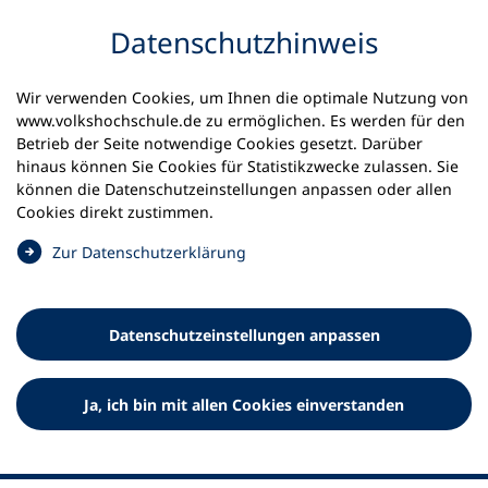
Inhalt anspringen
Datenschutz­hinweis
Startseite
Volkshochschulen und Kurse
Wir verwenden Cookies, um Ihnen die optimale Nutzung von
Meine vhs finden | vhs vor Ort
www.volkshochschule.de zu ermöglichen. Es werden für den
vhs in Sachsen-Anhalt
kvhs Harz
Betrieb der Seite notwendige Cookies gesetzt. Darüber
hinaus können Sie Cookies für Statistikzwecke zulassen. Sie
Kreisvolkshochschule Harz
können die Datenschutz­einstellungen anpassen oder allen
Cookies direkt zustimmen.
GmbH
(
Zur Datenschutz­erklärung
Ö
f
f
Datenschutz­einstellungen anpassen
n
e
t
Ja, ich bin mit allen Cookies einverstanden
i
n
e
i