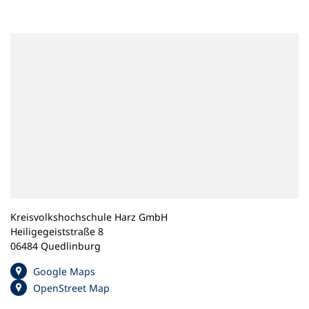
n
e
m
n
e
u
e
n
T
a
b
)
Kreisvolkshochschule Harz GmbH
Heiligegeiststraße 8
06484 Quedlinburg
(
Google Maps
Ö
(
OpenStreet Map
f
Ö