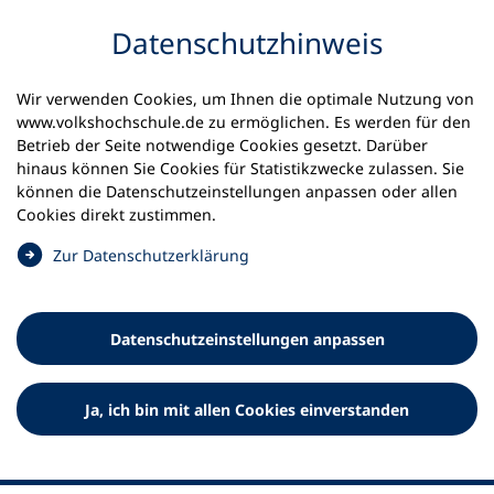
Inhalt anspringen
Datenschutz­hinweis
Startseite
Volkshochschulen und Kurse
Wir verwenden Cookies, um Ihnen die optimale Nutzung von
Meine vhs finden | vhs vor Ort
www.volkshochschule.de zu ermöglichen. Es werden für den
vhs in Niedersachsen
kvhs Helmstedt
Betrieb der Seite notwendige Cookies gesetzt. Darüber
hinaus können Sie Cookies für Statistikzwecke zulassen. Sie
Kreisvolkshochschule
können die Datenschutz­einstellungen anpassen oder allen
Cookies direkt zustimmen.
Helmstedt
(
Zur Datenschutz­erklärung
Ö
f
f
Datenschutz­einstellungen anpassen
n
e
t
Ja, ich bin mit allen Cookies einverstanden
i
n
e
i