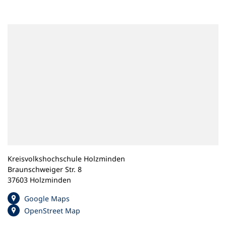
n
e
m
n
e
u
e
n
T
a
b
)
Kreisvolkshochschule Holzminden
Braunschweiger Str. 8
37603 Holzminden
(
Google Maps
Ö
(
OpenStreet Map
f
Ö