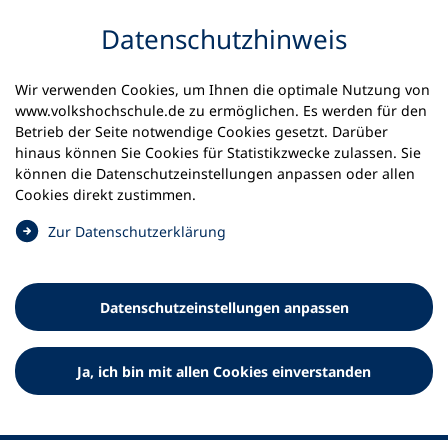
Inhalt anspringen
Datenschutz­hinweis
Startseite
Volkshochschulen und Kurse
Wir verwenden Cookies, um Ihnen die optimale Nutzung von
Meine vhs finden | vhs vor Ort
www.volkshochschule.de zu ermöglichen. Es werden für den
vhs in Niedersachsen
kvhs Holzminden
Betrieb der Seite notwendige Cookies gesetzt. Darüber
hinaus können Sie Cookies für Statistikzwecke zulassen. Sie
Kreisvolkshochschule
können die Datenschutz­einstellungen anpassen oder allen
Cookies direkt zustimmen.
Holzminden
(
Zur Datenschutz­erklärung
Ö
f
f
Datenschutz­einstellungen anpassen
n
e
t
Ja, ich bin mit allen Cookies einverstanden
i
n
e
i