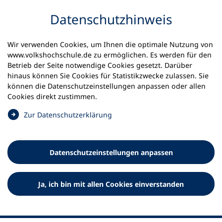
Inhalt anspringen
Datenschutz­hinweis
Startseite
Volkshochschulen und Kurse
Wir verwenden Cookies, um Ihnen die optimale Nutzung von
Meine vhs finden | vhs vor Ort
www.volkshochschule.de zu ermöglichen. Es werden für den
vhs in Rheinland-Pfalz
kvhs Kaiserslautern
Betrieb der Seite notwendige Cookies gesetzt. Darüber
hinaus können Sie Cookies für Statistikzwecke zulassen. Sie
Kreisvolkshochschule
können die Datenschutz­einstellungen anpassen oder allen
Cookies direkt zustimmen.
Kaiserslautern
(
Zur Datenschutz­erklärung
Ö
f
f
Datenschutz­einstellungen anpassen
n
e
t
Ja, ich bin mit allen Cookies einverstanden
i
n
e
i