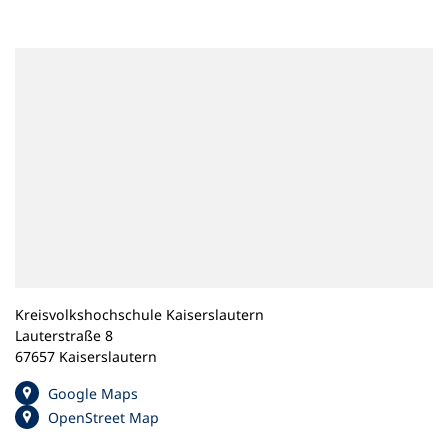
n
e
m
n
e
u
e
n
T
a
b
)
Kreisvolkshochschule Kaiserslautern
Lauterstraße 8
67657 Kaiserslautern
(
Google Maps
Ö
(
OpenStreet Map
f
Ö