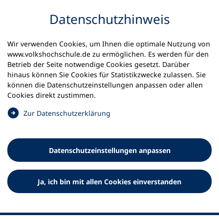
Inhalt anspringen
Datenschutz­hinweis
Startseite
Volkshochschulen und Kurse
Wir verwenden Cookies, um Ihnen die optimale Nutzung von
Meine vhs finden | vhs vor Ort
www.volkshochschule.de zu ermöglichen. Es werden für den
vhs in Mecklenburg-Vorpommern
Betrieb der Seite notwendige Cookies gesetzt. Darüber
kvhs Ludwigslust-Parchim
hinaus können Sie Cookies für Statistikzwecke zulassen. Sie
können die Datenschutz­einstellungen anpassen oder allen
Kreisvolkshochschule
Cookies direkt zustimmen.
Ludwigslust-Parchim
(
Zur Datenschutz­erklärung
Ö
f
f
Datenschutz­einstellungen anpassen
n
e
t
Ja, ich bin mit allen Cookies einverstanden
i
n
e
i