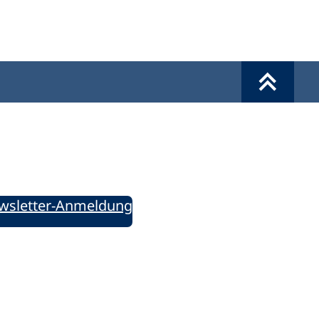
Werkzeuge
Sie informiert!
ung aktuell – Der bildungspolitische Newsletter
wsletter-Anmeldung
ie uns auf Social Media: