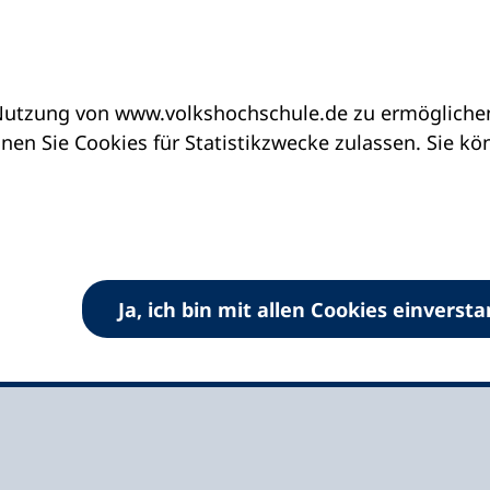
utzung von www.volkshochschule.de zu ermöglichen.
eine vhs finden | vhs vor Ort
vhs in Rheinland-P
en Sie Cookies für Statistikzwecke zulassen. Sie k
 Mainz-Bingen e.V.
Ja, ich bin mit allen Cookies einverst