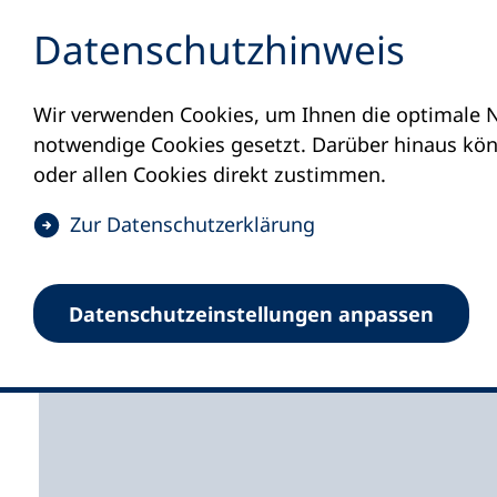
Inhalt anspringen
Datenschutz­hinweis
Wir verwenden Cookies, um Ihnen die optimale N
Startseite
Volkshochschulen und Kurse
M
notwendige Cookies gesetzt. Darüber hinaus könn
oder allen Cookies direkt zustimmen.
(
Zur Datenschutz­erklärung
Ö
f
Kreisvolkshochschule
Datenschutz­einstellungen anpassen
f
n
e
t
i
n
e