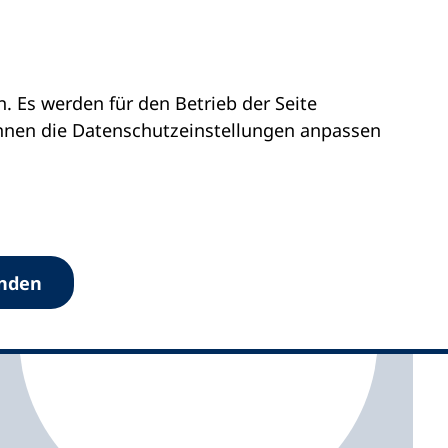
 Es werden für den Betrieb der Seite
falz
kvhs Mainz-Bingen
önnen die Datenschutz­einstellungen anpassen
anden