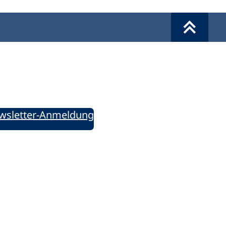
Werkzeuge
Sie informiert!
ung aktuell – Der bildungspolitische Newsletter
wsletter-Anmeldung
ie uns auf Social Media: