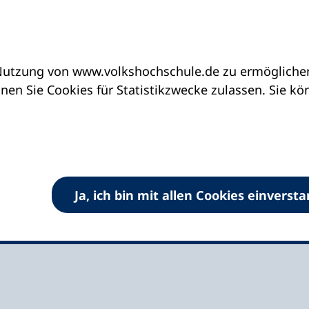
utzung von www.volkshochschule.de zu ermöglichen.
eine vhs finden | vhs vor Ort
vhs in Schleswig-H
en Sie Cookies für Statistikzwecke zulassen. Sie k
 Plön e.V. Verbund der
Ja, ich bin mit allen Cookies einverst
reis Plön e.V.