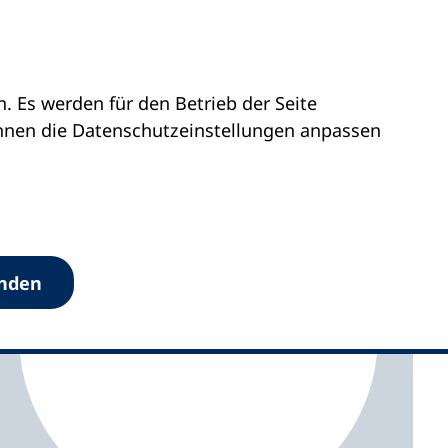
 Es werden für den Betrieb der Seite
olstein
kvhs Plön
önnen die Datenschutz­einstellungen anpassen
anden