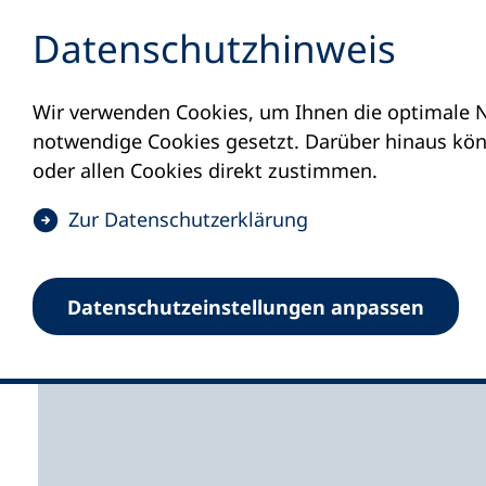
Inhalt anspringen
Datenschutz­hinweis
Wir verwenden Cookies, um Ihnen die optimale N
Startseite
Volkshochschulen und Kurse
M
notwendige Cookies gesetzt. Darüber hinaus könn
oder allen Cookies direkt zustimmen.
(
Zur Datenschutz­erklärung
Ö
Kreisvolkshochschule
f
Datenschutz­einstellungen anpassen
f
Volkshochschulen im K
n
e
t
i
n
e