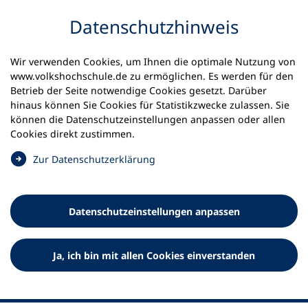
Inhalt anspringen
Datenschutz­hinweis
Startseite
Volkshochschulen und Kurse
Wir verwenden Cookies, um Ihnen die optimale Nutzung von
Meine vhs finden | vhs vor Ort
www.volkshochschule.de zu ermöglichen. Es werden für den
vhs in Rheinland-Pfalz
kvhs Trier-Saarburg
Betrieb der Seite notwendige Cookies gesetzt. Darüber
hinaus können Sie Cookies für Statistikzwecke zulassen. Sie
Kreisvolkshochschule Trier-
können die Datenschutz­einstellungen anpassen oder allen
Cookies direkt zustimmen.
Saarburg
(
Zur Datenschutz­erklärung
Ö
f
f
Datenschutz­einstellungen anpassen
n
e
t
Ja, ich bin mit allen Cookies einverstanden
i
n
e
i