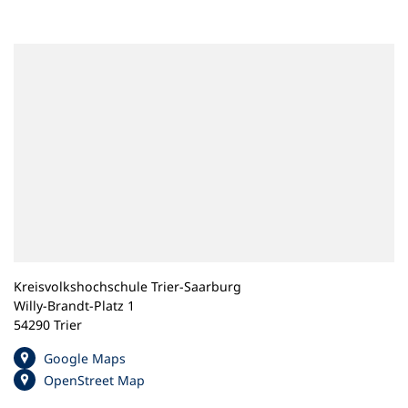
n
e
m
n
e
u
e
n
T
a
b
)
Kreisvolkshochschule Trier-Saarburg
Willy-Brandt-Platz 1
54290 Trier
(
Google Maps
Ö
(
OpenStreet Map
f
Ö