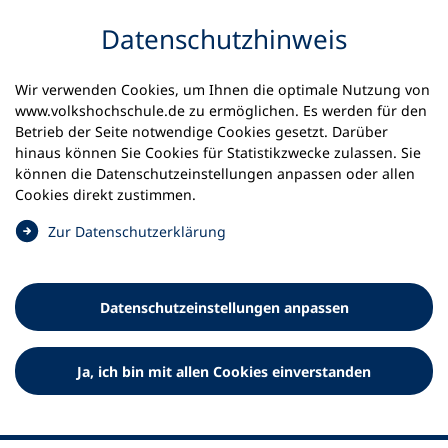
Inhalt anspringen
Datenschutz­hinweis
Startseite
Volkshochschulen und Kurse
Wir verwenden Cookies, um Ihnen die optimale Nutzung von
Meine vhs finden | vhs vor Ort
www.volkshochschule.de zu ermöglichen. Es werden für den
vhs in Niedersachsen
kvhs Vechta
Betrieb der Seite notwendige Cookies gesetzt. Darüber
hinaus können Sie Cookies für Statistikzwecke zulassen. Sie
Kreisvolkshochschule Vechta
können die Datenschutz­einstellungen anpassen oder allen
Cookies direkt zustimmen.
e.V.
(
Zur Datenschutz­erklärung
Ö
f
f
Datenschutz­einstellungen anpassen
n
e
t
Ja, ich bin mit allen Cookies einverstanden
i
n
e
i