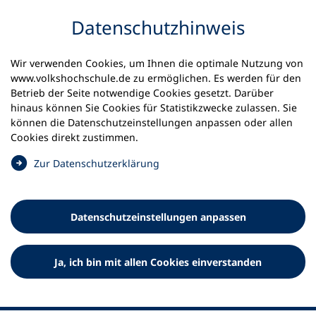
Inhalt anspringen
Datenschutz­hinweis
Startseite
Volkshochschulen und Kurse
Wir verwenden Cookies, um Ihnen die optimale Nutzung von
Meine vhs finden | vhs vor Ort
www.volkshochschule.de zu ermöglichen. Es werden für den
vhs in Mecklenburg-Vorpommern
Betrieb der Seite notwendige Cookies gesetzt. Darüber
kvhs Vorpommern-Rügen
hinaus können Sie Cookies für Statistikzwecke zulassen. Sie
können die Datenschutz­einstellungen anpassen oder allen
Kreisvolkshochschule
Cookies direkt zustimmen.
Vorpommern-Rügen
(
Zur Datenschutz­erklärung
Ö
f
f
Datenschutz­einstellungen anpassen
n
e
t
Ja, ich bin mit allen Cookies einverstanden
i
n
e
i