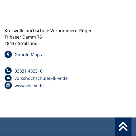
n
e
m
n
e
Kreisvolkshochschule Vorpommern-Rügen
u
Tribseer Damm 76
e
18437 Stralsund
n
(
Google Maps
T
Ö
a
f
b
03831 482310
f
Telefonnummer
)
volkshochschule
lk-vr
de
n
E
(
www.vhs-vr.de
e
-
Ö
t
M
f
i
a
f
n
i
n
e
l
e
i
-
t
n
A
i
e
d