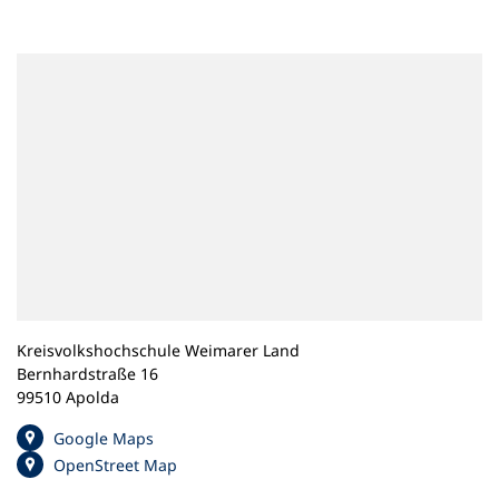
n
e
m
n
e
u
e
n
T
a
b
)
Kreisvolkshochschule Weimarer Land
Bernhardstraße 16
99510 Apolda
(
Google Maps
Ö
(
OpenStreet Map
f
Ö