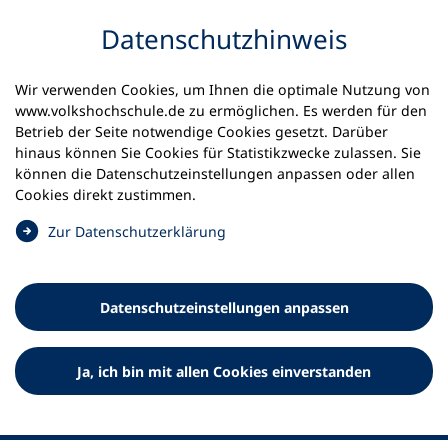
Inhalt anspringen
Datenschutz­hinweis
Startseite
Volkshochschulen und Kurse
Wir verwenden Cookies, um Ihnen die optimale Nutzung von
Meine vhs finden | vhs vor Ort
vhs in Thüringen
www.volkshochschule.de zu ermöglichen. Es werden für den
kvhs Weimarer-Land
Betrieb der Seite notwendige Cookies gesetzt. Darüber
hinaus können Sie Cookies für Statistikzwecke zulassen. Sie
Kreisvolkshochschule
können die Datenschutz­einstellungen anpassen oder allen
Cookies direkt zustimmen.
Weimarer Land
(
Zur Datenschutz­erklärung
Ö
f
f
Datenschutz­einstellungen anpassen
n
e
t
Ja, ich bin mit allen Cookies einverstanden
i
n
e
i