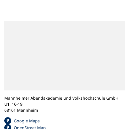
n
e
m
n
e
u
e
n
T
a
b
)
Mannheimer Abendakademie und Volkshochschule GmbH
U1, 16-19
68161 Mannheim
(
Google Maps
Ö
(
OpenStreet Map