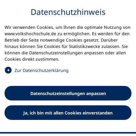
Inhalt anspringen
Datenschutz­hinweis
Startseite
Volkshochschulen und Kurse
Wir verwenden Cookies, um Ihnen die optimale Nutzung von
Meine vhs finden | vhs vor Ort
www.volkshochschule.de zu ermöglichen. Es werden für den
vhs in Baden-Württemberg
Betrieb der Seite notwendige Cookies gesetzt. Darüber
Mannheimer Abendakademie und vhs
hinaus können Sie Cookies für Statistikzwecke zulassen. Sie
können die Datenschutz­einstellungen anpassen oder allen
Mannheimer Abendakademie
Cookies direkt zustimmen.
und Volkshochschule GmbH
(
Zur Datenschutz­erklärung
Ö
f
f
Datenschutz­einstellungen anpassen
n
e
t
Ja, ich bin mit allen Cookies einverstanden
i
n
e
i