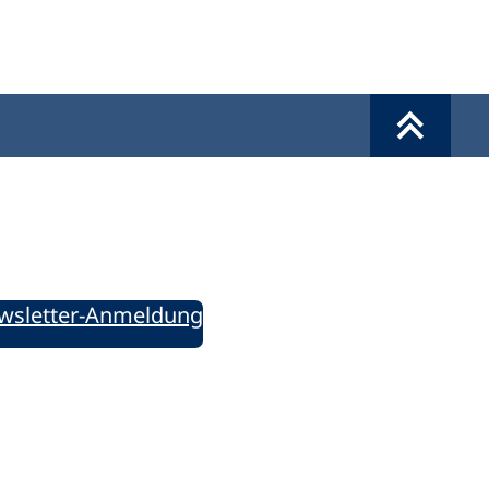
Werkzeuge
Sie informiert!
ung aktuell – Der bildungspolitische Newsletter
wsletter-Anmeldung
ie uns auf Social Media: