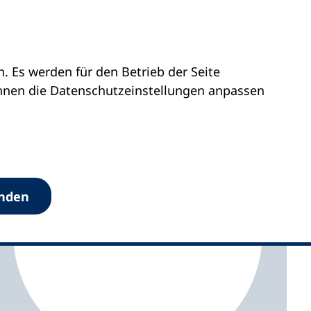
 Es werden für den Betrieb der Seite
Münchner vhs
önnen die Datenschutz­einstellungen anpassen
anden