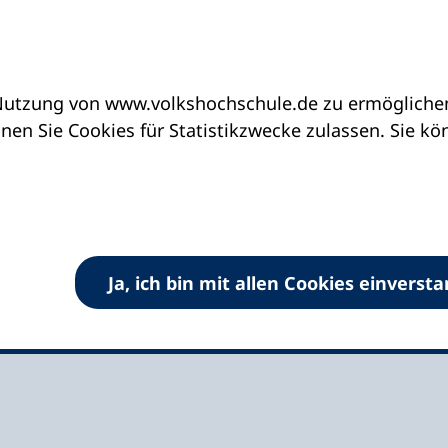
utzung von www.volkshochschule.de zu ermöglichen.
eine vhs finden | vhs vor Ort
vhs in Bayern
en Sie Cookies für Statistikzwecke zulassen. Sie k
schule GmbH
Ja, ich bin mit allen Cookies einverst