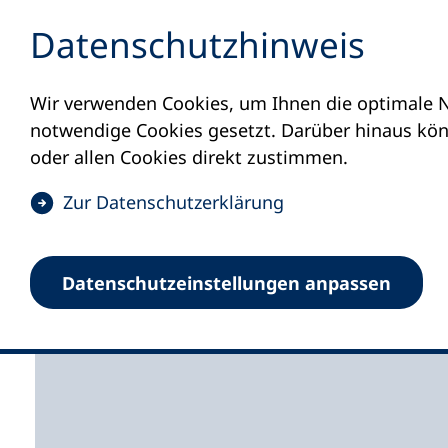
Inhalt anspringen
Datenschutz­hinweis
Wir verwenden Cookies, um Ihnen die optimale N
Startseite
Volkshochschulen und Kurse
M
notwendige Cookies gesetzt. Darüber hinaus könn
oder allen Cookies direkt zustimmen.
(
Zur Datenschutz­erklärung
Ö
Münchner Volkshoch
f
Datenschutz­einstellungen anpassen
f
Hauptgeschäftsstelle
n
e
t
i
n
e