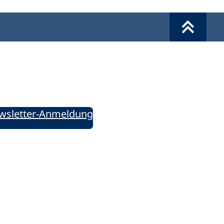
Werkzeuge
Sie informiert!
ung aktuell – Der bildungspolitische Newsletter
wsletter-Anmeldung
ie uns auf Social Media: