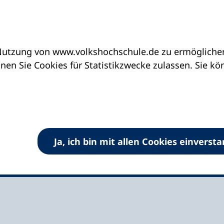
utzung von www.volkshochschule.de zu ermöglichen.
eine vhs finden | vhs vor Ort
vhs in Bayern
en Sie Cookies für Statistikzwecke zulassen. Sie k
chschule e.V.
Ja, ich bin mit allen Cookies einverst