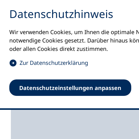
Inhalt anspringen
Datenschutz­hinweis
Wir verwenden Cookies, um Ihnen die optimale N
Startseite
Volkshochschulen und Kurse
M
notwendige Cookies gesetzt. Darüber hinaus könn
oder allen Cookies direkt zustimmen.
(
Zur Datenschutz­erklärung
Ö
f
Oberallgäuer Volksho
Datenschutz­einstellungen anpassen
f
n
e
t
i
n
e