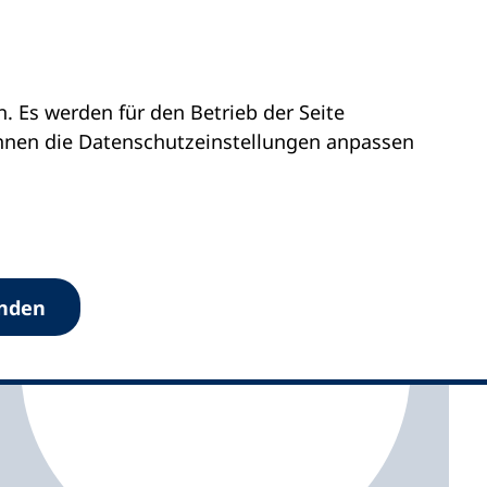
 Es werden für den Betrieb der Seite
Oberallgäuer vhs
önnen die Datenschutz­einstellungen anpassen
anden