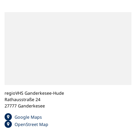
n
e
m
n
e
u
e
n
T
a
b
)
regioVHS Ganderkesee-Hude
Rathausstraße 24
27777 Ganderkesee
(
Google Maps
Ö
(
OpenStreet Map
f
Ö