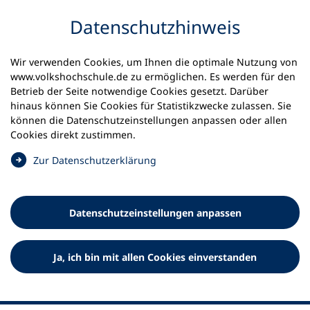
Inhalt anspringen
Datenschutz­hinweis
Startseite
Volkshochschulen und Kurse
Wir verwenden Cookies, um Ihnen die optimale Nutzung von
Meine vhs finden | vhs vor Ort
www.volkshochschule.de zu ermöglichen. Es werden für den
vhs in Niedersachsen
vhs Ganderkesee-Hude
Betrieb der Seite notwendige Cookies gesetzt. Darüber
hinaus können Sie Cookies für Statistikzwecke zulassen. Sie
können die Datenschutz­einstellungen anpassen oder allen
regioVHS Ganderkesee-Hude
Cookies direkt zustimmen.
(
Zur Datenschutz­erklärung
Ö
f
f
Datenschutz­einstellungen anpassen
n
e
t
Ja, ich bin mit allen Cookies einverstanden
i
n
e
i