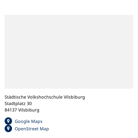
n
e
m
n
e
u
e
n
T
a
b
)
Städtische Volkshochschule Vilsbiburg
Stadtplatz 30
84137 Vilsbiburg
(
Google Maps
Ö
(
OpenStreet Map
f
Ö