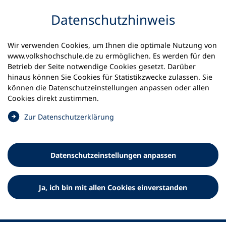
Inhalt anspringen
Datenschutz­hinweis
Startseite
Volkshochschulen und Kurse
Wir verwenden Cookies, um Ihnen die optimale Nutzung von
Meine vhs finden | vhs vor Ort
vhs in Bayern
www.volkshochschule.de zu ermöglichen. Es werden für den
vhs Vilsbiburg
Betrieb der Seite notwendige Cookies gesetzt. Darüber
hinaus können Sie Cookies für Statistikzwecke zulassen. Sie
Städtische Volkshochschule
können die Datenschutz­einstellungen anpassen oder allen
Cookies direkt zustimmen.
Vilsbiburg
(
Zur Datenschutz­erklärung
Ö
f
f
Datenschutz­einstellungen anpassen
n
e
t
Ja, ich bin mit allen Cookies einverstanden
i
n
e
i