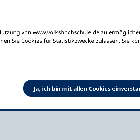
utzung von www.volkshochschule.de zu ermöglichen.
eine vhs finden | vhs vor Ort
vhs in Bayern
v
en Sie Cookies für Statistikzwecke zulassen. Sie k
hschulen Zirndorf &
Ja, ich bin mit allen Cookies einverst
hule Zirndorf