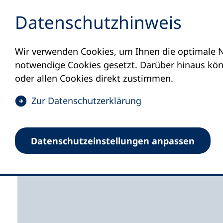
Inhalt anspringen
Datenschutz­hinweis
Wir verwenden Cookies, um Ihnen die optimale N
Startseite
Volkshochschulen und Kurse
M
notwendige Cookies gesetzt. Darüber hinaus könn
oder allen Cookies direkt zustimmen.
(
Zur Datenschutz­erklärung
Ö
Verbund der Volkshoc
f
Datenschutz­einstellungen anpassen
f
Stein c/o Volkshochsc
n
e
t
i
n
e