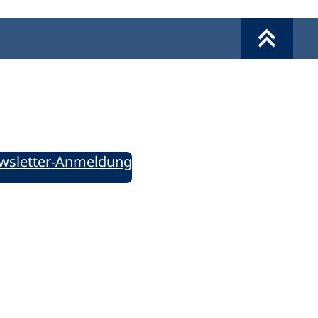
Werkzeuge
Sie informiert!
ung aktuell – Der bildungspolitische Newsletter
wsletter-Anmeldung
ie uns auf Social Media: