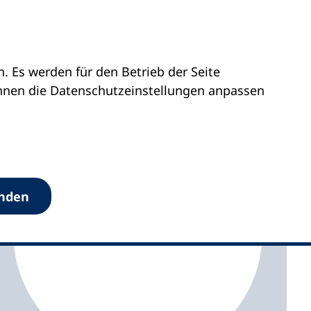
 Es werden für den Betrieb der Seite
hs Zirndorf & Stein
önnen die Datenschutz­einstellungen anpassen
anden