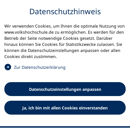
Inhalt anspringen
Datenschutz­hinweis
Startseite
Volkshochschulen und Kurse
Wir verwenden Cookies, um Ihnen die optimale Nutzung von
Meine vhs finden | vhs vor Ort
www.volkshochschule.de zu ermöglichen. Es werden für den
vhs in Baden-Württemberg
vhs Böhmenkirch
Betrieb der Seite notwendige Cookies gesetzt. Darüber
hinaus können Sie Cookies für Statistikzwecke zulassen. Sie
können die Datenschutz­einstellungen anpassen oder allen
vhs Böhmenkirch
Cookies direkt zustimmen.
(
Zur Datenschutz­erklärung
Ö
f
f
Datenschutz­einstellungen anpassen
n
e
t
Ja, ich bin mit allen Cookies einverstanden
i
n
e
i