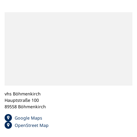
n
e
m
n
e
u
e
n
T
a
b
)
vhs Böhmenkirch
Hauptstraße 100
89558 Böhmenkirch
(
Google Maps
Ö
(
OpenStreet Map
f
Ö