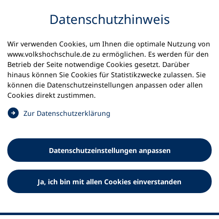
Inhalt anspringen
Datenschutz­hinweis
Startseite
Volkshochschulen und Kurse
Wir verwenden Cookies, um Ihnen die optimale Nutzung von
Meine vhs finden | vhs vor Ort
www.volkshochschule.de zu ermöglichen. Es werden für den
vhs in Baden-Württemberg
vhs Calw
Betrieb der Seite notwendige Cookies gesetzt. Darüber
hinaus können Sie Cookies für Statistikzwecke zulassen. Sie
können die Datenschutz­einstellungen anpassen oder allen
vhs Calw e.V.
Cookies direkt zustimmen.
(
Zur Datenschutz­erklärung
Ö
f
f
Datenschutz­einstellungen anpassen
n
e
t
Ja, ich bin mit allen Cookies einverstanden
i
n
e
i