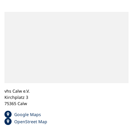
n
e
m
n
e
u
e
n
T
a
b
)
vhs Calw e.V.
Kirchplatz 3
75365 Calw
(
Google Maps
Ö
(
OpenStreet Map
f
Ö