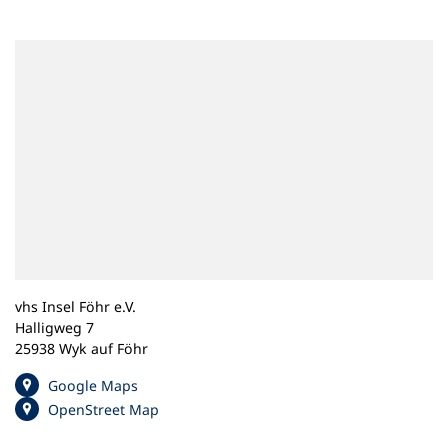
n
e
m
n
e
u
e
n
T
a
b
)
vhs Insel Föhr e.V.
Halligweg 7
25938 Wyk auf Föhr
(
Google Maps
Ö
(
OpenStreet Map
f
Ö