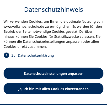
Inhalt anspringen
Datenschutz­hinweis
Startseite
Volkshochschulen und Kurse
Wir verwenden Cookies, um Ihnen die optimale Nutzung von
Meine vhs finden | vhs vor Ort
www.volkshochschule.de zu ermöglichen. Es werden für den
vhs in Schleswig-Holstein
vhs Insel Föhr
Betrieb der Seite notwendige Cookies gesetzt. Darüber
hinaus können Sie Cookies für Statistikzwecke zulassen. Sie
können die Datenschutz­einstellungen anpassen oder allen
vhs Insel Föhr e.V.
Cookies direkt zustimmen.
(
Zur Datenschutz­erklärung
Ö
f
f
Datenschutz­einstellungen anpassen
n
e
t
Ja, ich bin mit allen Cookies einverstanden
i
n
e
i