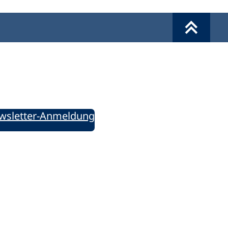
Werkzeuge
Sie informiert!
ung aktuell – Der bildungspolitische Newsletter
wsletter-Anmeldung
ie uns auf Social Media: