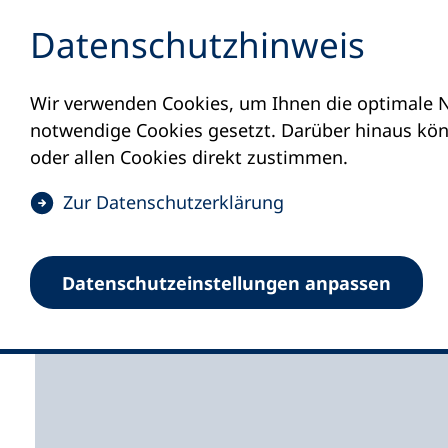
Inhalt anspringen
Datenschutz­hinweis
Wir verwenden Cookies, um Ihnen die optimale N
Startseite
Volkshochschulen und Kurse
M
notwendige Cookies gesetzt. Darüber hinaus könn
oder allen Cookies direkt zustimmen.
(
Zur Datenschutz­erklärung
Ö
f
vhs Peiting
Datenschutz­einstellungen anpassen
f
n
e
t
i
n
e