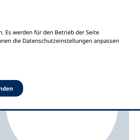
 Es werden für den Betrieb der Seite
hs Peiting
önnen die Datenschutz­einstellungen anpassen
anden