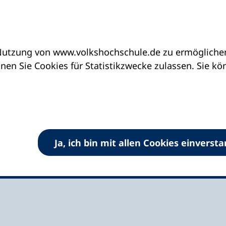
utzung von www.volkshochschule.de zu ermöglichen.
eine vhs finden | vhs vor Ort
vhs in Bayern
v
en Sie Cookies für Statistikzwecke zulassen. Sie k
Ja, ich bin mit allen Cookies einverst