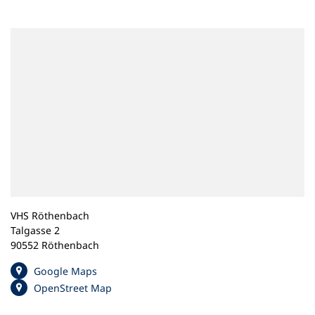
n
e
m
n
e
u
e
n
T
a
b
)
VHS Röthenbach
Talgasse 2
90552 Röthenbach
(
Google Maps
Ö
(
OpenStreet Map
f
Ö