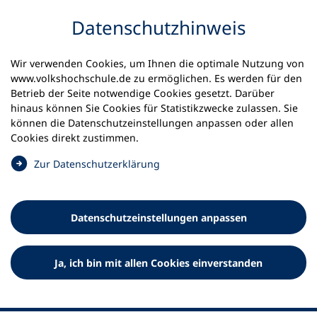
Inhalt anspringen
Datenschutz­hinweis
Startseite
Volkshochschulen und Kurse
Wir verwenden Cookies, um Ihnen die optimale Nutzung von
Meine vhs finden | vhs vor Ort
vhs in Bayern
www.volkshochschule.de zu ermöglichen. Es werden für den
vhs Röthenbach
Betrieb der Seite notwendige Cookies gesetzt. Darüber
hinaus können Sie Cookies für Statistikzwecke zulassen. Sie
können die Datenschutz­einstellungen anpassen oder allen
VHS Röthenbach
Cookies direkt zustimmen.
(
Zur Datenschutz­erklärung
Ö
f
f
Datenschutz­einstellungen anpassen
n
e
t
Ja, ich bin mit allen Cookies einverstanden
i
n
e
i