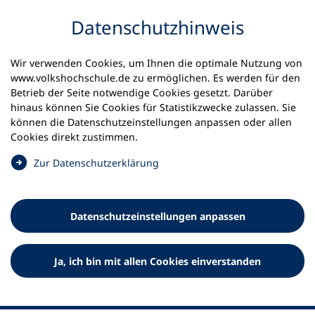
Inhalt anspringen
Datenschutz­hinweis
Startseite
Volkshochschulen und Kurse
Wir verwenden Cookies, um Ihnen die optimale Nutzung von
Meine vhs finden | vhs vor Ort
vhs in Bayern
www.volkshochschule.de zu ermöglichen. Es werden für den
vhs Waldmünchen-Rötz
Betrieb der Seite notwendige Cookies gesetzt. Darüber
hinaus können Sie Cookies für Statistikzwecke zulassen. Sie
können die Datenschutz­einstellungen anpassen oder allen
VHS Waldmünchen-Rötz
Cookies direkt zustimmen.
(
Zur Datenschutz­erklärung
Ö
f
f
Datenschutz­einstellungen anpassen
n
e
t
Ja, ich bin mit allen Cookies einverstanden
i
n
e
i