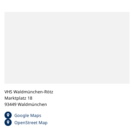
n
e
m
n
e
u
e
n
T
a
b
)
VHS Waldmünchen-Rötz
Marktplatz 18
93449 Waldmünchen
(
Google Maps
Ö
(
OpenStreet Map
f
Ö