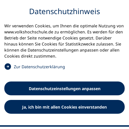
Inhalt anspringen
Datenschutz­hinweis
Startseite
Volkshochschulen und Kurse
Wir verwenden Cookies, um Ihnen die optimale Nutzung von
Meine vhs finden | vhs vor Ort
www.volkshochschule.de zu ermöglichen. Es werden für den
vhs in Baden-Württemberg
vhsARTlichtenwald
Betrieb der Seite notwendige Cookies gesetzt. Darüber
hinaus können Sie Cookies für Statistikzwecke zulassen. Sie
können die Datenschutz­einstellungen anpassen oder allen
vhsARTlichtenwald
Cookies direkt zustimmen.
(
Zur Datenschutz­erklärung
Ö
f
f
Datenschutz­einstellungen anpassen
n
e
t
Ja, ich bin mit allen Cookies einverstanden
i
n
e
i