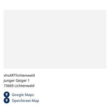
n
e
m
n
e
u
e
n
T
a
b
)
vhsARTlichtenwald
Junger Geiger 1
73669 Lichtenwald
(
Google Maps
Ö
(
OpenStreet Map
f
Ö