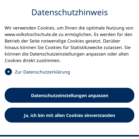
Inhalt anspringen
Datenschutz­hinweis
Startseite
Volkshochschulen und Kurse
Wir verwenden Cookies, um Ihnen die optimale Nutzung von
Meine vhs finden | vhs vor Ort
www.volkshochschule.de zu ermöglichen. Es werden für den
vhs in Nordrhein-Westfalen
vhs Gelderland
Betrieb der Seite notwendige Cookies gesetzt. Darüber
hinaus können Sie Cookies für Statistikzwecke zulassen. Sie
Volkshochschul Zweckverband
können die Datenschutz­einstellungen anpassen oder allen
Cookies direkt zustimmen.
Gelderland
(
Zur Datenschutz­erklärung
Ö
f
f
Datenschutz­einstellungen anpassen
n
e
t
Ja, ich bin mit allen Cookies einverstanden
i
n
e
i