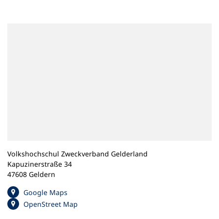
n
e
m
n
e
u
e
n
T
a
b
)
Volkshochschul Zweckverband Gelderland
Kapuzinerstraße 34
47608 Geldern
(
Google Maps
Ö
(
OpenStreet Map
f
Ö