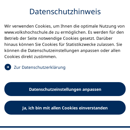
Inhalt anspringen
Datenschutz­hinweis
Startseite
Volkshochschulen und Kurse
Wir verwenden Cookies, um Ihnen die optimale Nutzung von
Meine vhs finden | vhs vor Ort
www.volkshochschule.de zu ermöglichen. Es werden für den
vhs in Nordrhein-Westfalen
vhs Goch
Betrieb der Seite notwendige Cookies gesetzt. Darüber
hinaus können Sie Cookies für Statistikzwecke zulassen. Sie
Volkshochschul-Zweckverband
können die Datenschutz­einstellungen anpassen oder allen
Cookies direkt zustimmen.
Goch
(
Zur Datenschutz­erklärung
Ö
f
f
Datenschutz­einstellungen anpassen
n
e
t
Ja, ich bin mit allen Cookies einverstanden
i
n
e
i