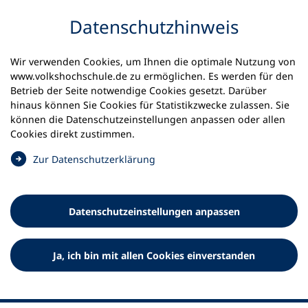
Inhalt anspringen
Datenschutz­hinweis
Startseite
Volkshochschulen und Kurse
Wir verwenden Cookies, um Ihnen die optimale Nutzung von
Meine vhs finden | vhs vor Ort
www.volkshochschule.de zu ermöglichen. Es werden für den
vhs in Nordrhein-Westfalen
vhs-ZV Steinfurt
Betrieb der Seite notwendige Cookies gesetzt. Darüber
hinaus können Sie Cookies für Statistikzwecke zulassen. Sie
Volkshochschul-Zweckverband
können die Datenschutz­einstellungen anpassen oder allen
Cookies direkt zustimmen.
Steinfurt
(
Zur Datenschutz­erklärung
Ö
f
f
Datenschutz­einstellungen anpassen
n
e
t
Ja, ich bin mit allen Cookies einverstanden
i
n
e
i