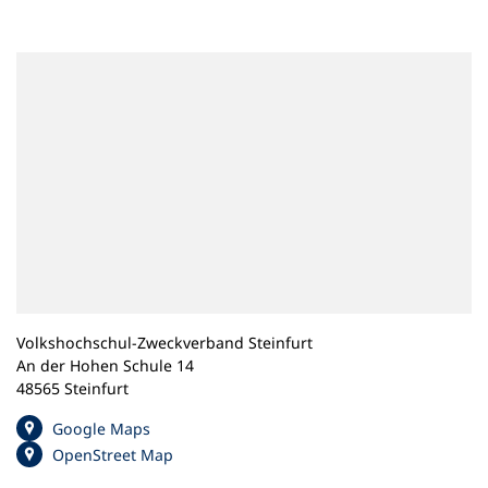
n
e
m
n
e
u
e
n
T
a
b
)
Volkshochschul-Zweckverband Steinfurt
An der Hohen Schule 14
48565 Steinfurt
(
Google Maps
Ö
(
OpenStreet Map
f
Ö