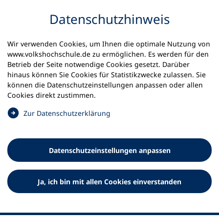
Inhalt anspringen
Datenschutz­hinweis
Startseite
Volkshochschulen und Kurse
Wir verwenden Cookies, um Ihnen die optimale Nutzung von
Meine vhs finden | vhs vor Ort
www.volkshochschule.de zu ermöglichen. Es werden für den
vhs in Nordrhein-Westfalen
vhs Aachen
Betrieb der Seite notwendige Cookies gesetzt. Darüber
hinaus können Sie Cookies für Statistikzwecke zulassen. Sie
können die Datenschutz­einstellungen anpassen oder allen
Volkshochschule Aachen
Cookies direkt zustimmen.
(
Zur Datenschutz­erklärung
Ö
f
f
Datenschutz­einstellungen anpassen
n
e
t
Ja, ich bin mit allen Cookies einverstanden
i
n
e
i