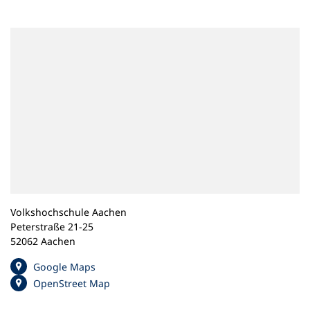
n
e
m
n
e
u
e
n
T
a
b
)
Volkshochschule Aachen
Peterstraße 21-25
52062 Aachen
(
Google Maps
Ö
(
OpenStreet Map
f
Ö