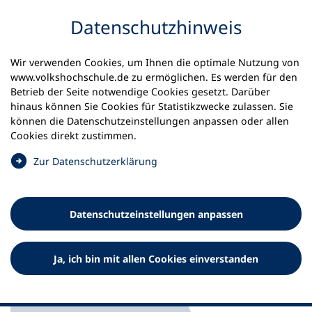
Inhalt anspringen
Datenschutz­hinweis
Startseite
Volkshochschulen und Kurse
Wir verwenden Cookies, um Ihnen die optimale Nutzung von
Meine vhs finden | vhs vor Ort
vhs in Bayern
www.volkshochschule.de zu ermöglichen. Es werden für den
vhs Altmühlfranken, vhs Weißenburg und Umgebung
Betrieb der Seite notwendige Cookies gesetzt. Darüber
hinaus können Sie Cookies für Statistikzwecke zulassen. Sie
Volkshochschule
können die Datenschutz­einstellungen anpassen oder allen
Cookies direkt zustimmen.
Altmühlfranken, vhs
(
Zur Datenschutz­erklärung
Weißenburg und Umgebung
Ö
e.V.
f
f
Datenschutz­einstellungen anpassen
n
e
t
Ja, ich bin mit allen Cookies einverstanden
i
n
e
i