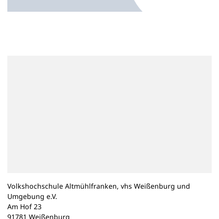
n
e
m
n
e
u
e
n
T
a
b
)
Volkshochschule Altmühlfranken, vhs Weißenburg und
Umgebung e.V.
Am Hof 23
91781 Weißenburg