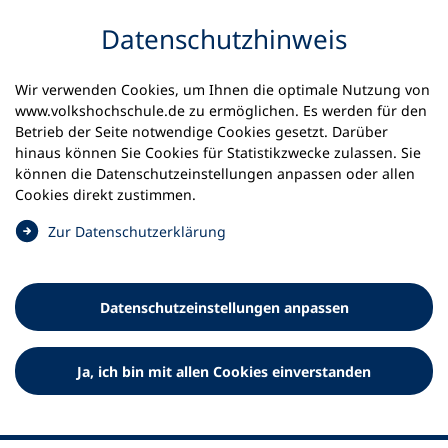
Inhalt anspringen
Datenschutz­hinweis
Startseite
Volkshochschulen und Kurse
Wir verwenden Cookies, um Ihnen die optimale Nutzung von
Meine vhs finden | vhs vor Ort
vhs in Bayern
www.volkshochschule.de zu ermöglichen. Es werden für den
vhs Amberg
Betrieb der Seite notwendige Cookies gesetzt. Darüber
hinaus können Sie Cookies für Statistikzwecke zulassen. Sie
können die Datenschutz­einstellungen anpassen oder allen
Volkshochschule Amberg
Cookies direkt zustimmen.
(
Zur Datenschutz­erklärung
Ö
f
f
Datenschutz­einstellungen anpassen
n
e
t
Ja, ich bin mit allen Cookies einverstanden
i
n
e
i