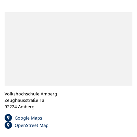
n
e
m
n
e
u
e
n
T
a
b
)
Volkshochschule Amberg
Zeughausstraße 1a
92224 Amberg
(
Google Maps
Ö
(
OpenStreet Map
f
Ö