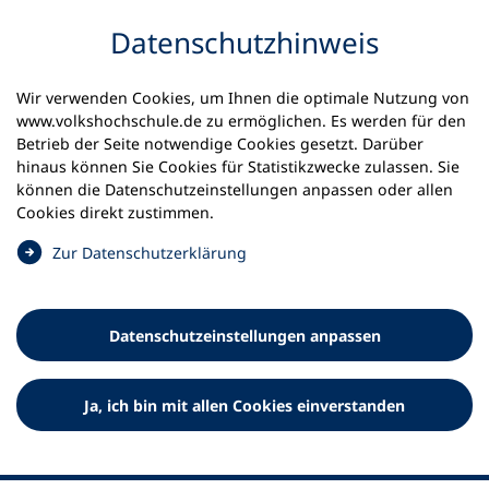
Inhalt anspringen
Datenschutz­hinweis
Startseite
Volkshochschulen und Kurse
Wir verwenden Cookies, um Ihnen die optimale Nutzung von
Meine vhs finden | vhs vor Ort
www.volkshochschule.de zu ermöglichen. Es werden für den
vhs in Schleswig-Holstein
vhs Viöl
Betrieb der Seite notwendige Cookies gesetzt. Darüber
hinaus können Sie Cookies für Statistikzwecke zulassen. Sie
können die Datenschutz­einstellungen anpassen oder allen
Volkshochschule Amt Viöl
Cookies direkt zustimmen.
(
Zur Datenschutz­erklärung
Ö
f
f
Datenschutz­einstellungen anpassen
n
e
t
Ja, ich bin mit allen Cookies einverstanden
i
n
e
i