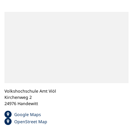
n
e
m
n
e
u
e
n
T
a
b
)
Volkshochschule Amt Viöl
Kirchenweg 2
24976 Handewitt
(
Google Maps
Ö
(
OpenStreet Map
f
Ö