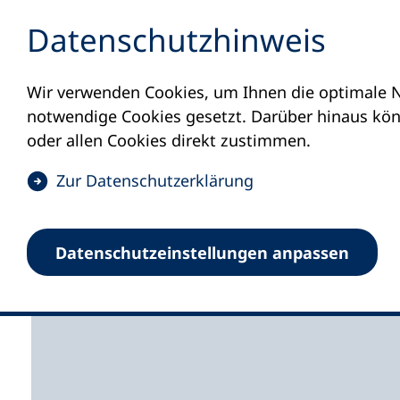
Inhalt anspringen
Datenschutz­hinweis
Wir verwenden Cookies, um Ihnen die optimale N
Startseite
Volkshochschulen und Kurse
M
notwendige Cookies gesetzt. Darüber hinaus könn
vhs Aschaffenburg, Außenstelle vhs Miltenb
oder allen Cookies direkt zustimmen.
(
Zur Datenschutz­erklärung
Ö
f
Volkshochschule Asc
Datenschutz­einstellungen anpassen
f
n
Außenstelle vhs Mil
e
t
i
n
e