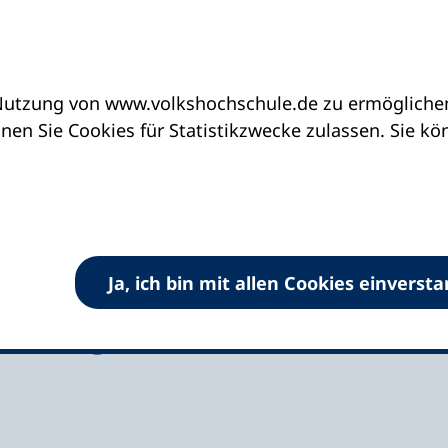
utzung von www.volkshochschule.de zu ermöglichen.
eine vhs finden | vhs vor Ort
vhs in Bayern
en Sie Cookies für Statistikzwecke zulassen. Sie k
erg und Umland
haffenburg,
Ja, ich bin mit allen Cookies einverst
tenberg und Umland