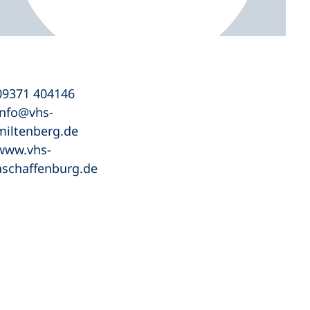
09371 404146
info
vhs-
miltenberg
de
www.vhs-
aschaffenburg.de