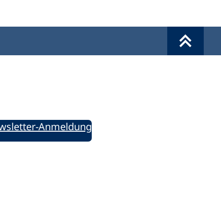
Werkzeuge
Sie informiert!
ung aktuell – Der bildungspolitische Newsletter
wsletter-Anmeldung
ie uns auf Social Media: