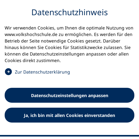
Inhalt anspringen
Datenschutz­hinweis
Startseite
Volkshochschulen und Kurse
Wir verwenden Cookies, um Ihnen die optimale Nutzung von
Meine vhs finden | vhs vor Ort
www.volkshochschule.de zu ermöglichen. Es werden für den
vhs in Baden-Württemberg
vhs Baar
Betrieb der Seite notwendige Cookies gesetzt. Darüber
hinaus können Sie Cookies für Statistikzwecke zulassen. Sie
können die Datenschutz­einstellungen anpassen oder allen
Volkshochschule Baar
Cookies direkt zustimmen.
(
Zur Datenschutz­erklärung
Ö
f
f
Datenschutz­einstellungen anpassen
n
e
t
Ja, ich bin mit allen Cookies einverstanden
i
n
e
i