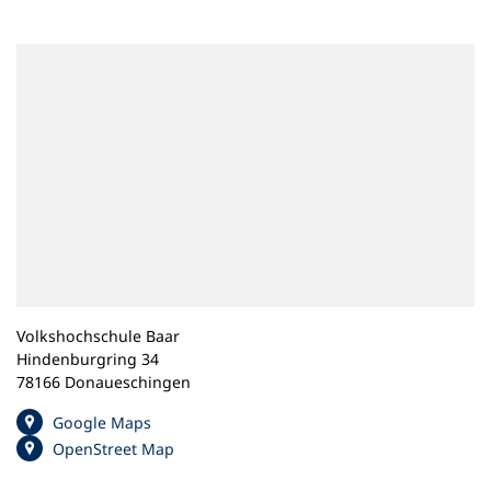
n
e
m
n
e
u
e
n
T
a
b
)
Volkshochschule Baar
Hindenburgring 34
78166 Donaueschingen
(
Google Maps
Ö
(
OpenStreet Map
f
Ö