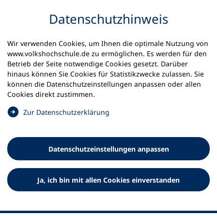
Inhalt anspringen
Datenschutz­hinweis
Startseite
Volkshochschulen und Kurse
Wir verwenden Cookies, um Ihnen die optimale Nutzung von
Meine vhs finden | vhs vor Ort
www.volkshochschule.de zu ermöglichen. Es werden für den
vhs in Rheinland-Pfalz
vhs Bad Marienberg
Betrieb der Seite notwendige Cookies gesetzt. Darüber
hinaus können Sie Cookies für Statistikzwecke zulassen. Sie
Volkshochschule Bad
können die Datenschutz­einstellungen anpassen oder allen
Cookies direkt zustimmen.
Marienberg e.V.
(
Zur Datenschutz­erklärung
Ö
f
f
Datenschutz­einstellungen anpassen
n
e
t
Ja, ich bin mit allen Cookies einverstanden
i
n
e
i