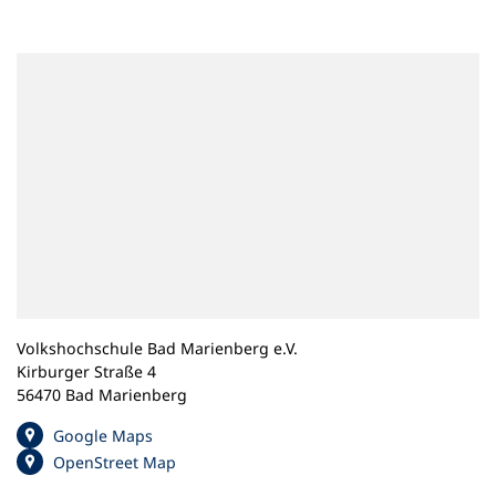
n
e
m
n
e
u
e
n
T
a
b
)
Volkshochschule Bad Marienberg e.V.
Kirburger Straße 4
56470 Bad Marienberg
(
Google Maps
Ö
(
OpenStreet Map
f
Ö