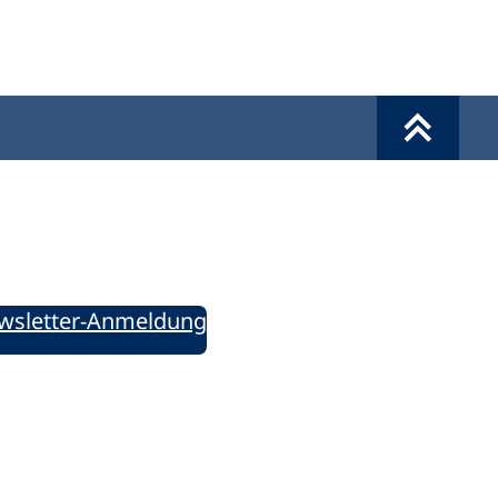
Werkzeuge
Sie informiert!
ung aktuell – Der bildungspolitische Newsletter
wsletter-Anmeldung
ie uns auf Social Media: