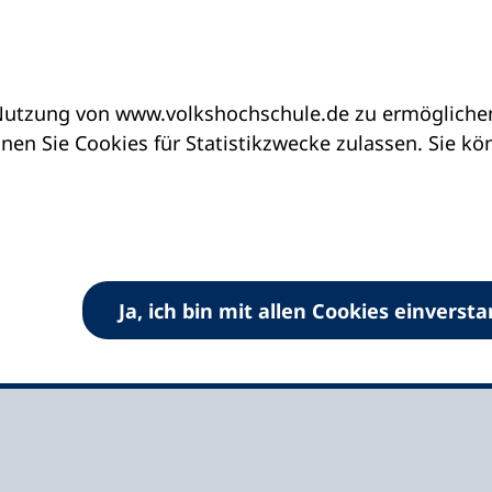
utzung von www.volkshochschule.de zu ermöglichen.
eine vhs finden | vhs vor Ort
vhs in Schleswig-H
en Sie Cookies für Statistikzwecke zulassen. Sie k
Segeberg e.V.
Ja, ich bin mit allen Cookies einverst