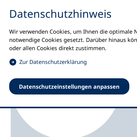
Inhalt anspringen
Datenschutz­hinweis
Wir verwenden Cookies, um Ihnen die optimale N
Startseite
Volkshochschulen und Kurse
M
notwendige Cookies gesetzt. Darüber hinaus könn
oder allen Cookies direkt zustimmen.
(
Zur Datenschutz­erklärung
Ö
f
Volkshochschule Bad 
Datenschutz­einstellungen anpassen
f
n
e
t
i
n
e