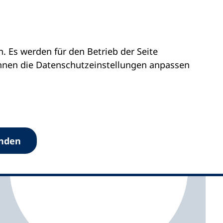
 Es werden für den Betrieb der Seite
olstein
vhs Bad Segeberg
önnen die Datenschutz­einstellungen anpassen
anden